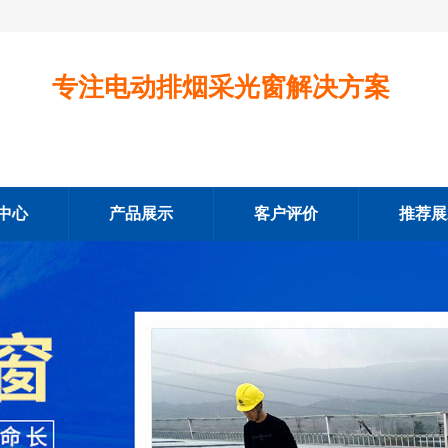
专注电动排烟采光窗解决方案
中心
产品展示
客户评价
推荐展