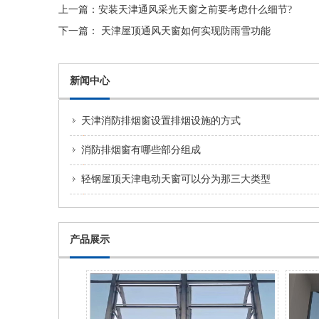
上一篇：
安装天津通风采光天窗之前要考虑什么细节?
下一篇：
天津屋顶通风天窗如何实现防雨雪功能
新闻中心
天津消防排烟窗设置排烟设施的方式
消防排烟窗有哪些部分组成
轻钢屋顶天津电动天窗可以分为那三大类型
产品展示