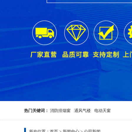
热门关键词：
消防排烟窗
通风气楼
电动天窗
所在位置：
首页
>
新闻中心
>
公司新闻