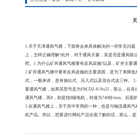
1.关于
天津通风气楼
，下面将会来具体解决的一些常见问题
上，怎样正确理解?此外，对于通风天窗，其是否是通风除
吧。1.为什么矿井通风气楼要有反风设施?以及，矿井主要
2.矿井通风气楼中要有反风设施的主要原因，是为了来降
式，一般来讲，是有抽出式、压入式以及混合式这三种。 2.矿
要通风气楼，如果其型号是为FBCDZ-8-No25，那么，
通风气楼，而8，则是指8级电机，转速为740转/min。后面的
3.在通风气楼上，关于其中常用的一种，也是与轴流通风
机产品。所以，想要进行网站产品全面了解的话，那么，是