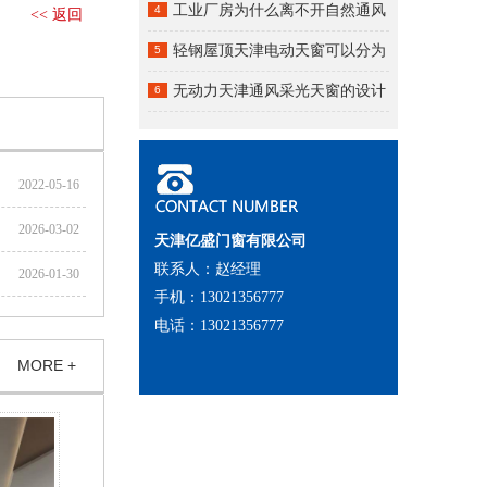
工业厂房为什么离不开自然通风
4
<< 返回
器？
轻钢屋顶天津电动天窗可以分为
5
那三大类型
无动力天津通风采光天窗的设计
6
与应用
2022-05-16
2026-03-02
天津亿盛门窗有限公司
联系人：赵经理
2026-01-30
手机：13021356777
电话：13021356777
MORE +