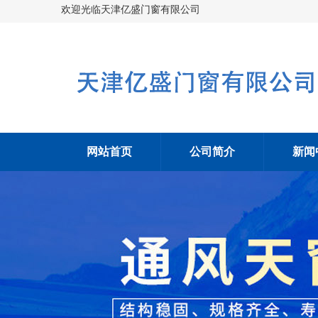
欢迎光临天津亿盛门窗有限公司
网站首页
公司简介
新闻