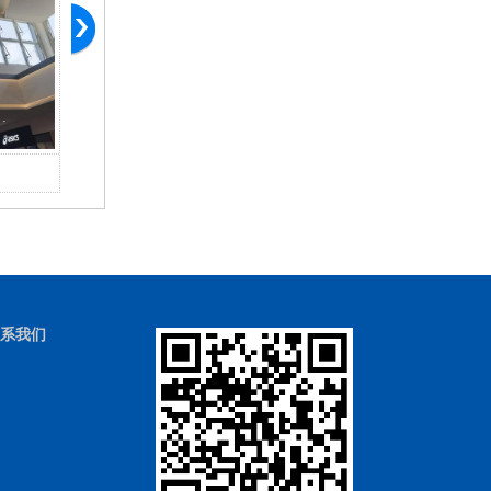
电动天窗
系我们