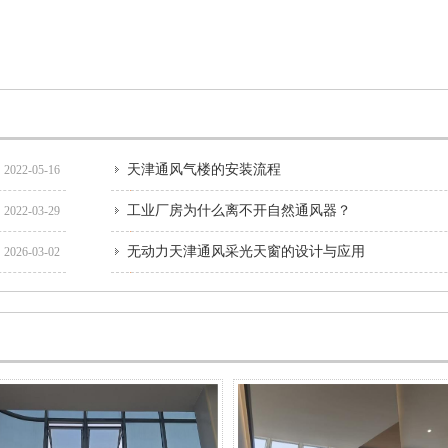
天津通风气楼的安装流程
2022-05-16
工业厂房为什么离不开自然通风器？
2022-03-29
无动力天津通风采光天窗的设计与应用
2026-03-02