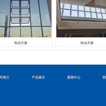
电动天窗
排烟天窗
司简介
产品展示
新闻中心
联