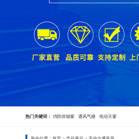
热门关键词：
消防排烟窗
通风气楼
电动天窗
所在位置：
首页
>
产品展示
>
无动力通风器