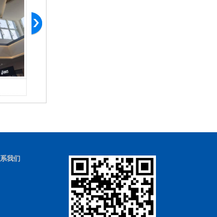
电动天窗
系我们